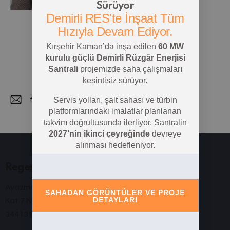
Sürüyor
Demirli RES'te İnşaat Tüm
Hızıyla Devam Ediyor.
Kırşehir Kaman’da inşa edilen
60 MW
kurulu güçlü Demirli Rüzgâr Enerjisi
Santrali
projemizde saha çalışmaları
kesintisiz sürüyor.
#
Servis yolları, şalt sahası ve türbin
E-
platformlarındaki imalatlar planlanan
takvim doğrultusunda ilerliyor. Santralin
m
2027’nin ikinci çeyreğinde
devreye
ail:
alınması hedefleniyor.
Reges Elektrik
Ayazma Cad. Papirus Plaza
SAHADAN GÖRÜNTÜLER VE PROJE
DETAYLARI
Kat:7 No:37 İç Kapı No:127
34413 Kağıthane, İstanbul