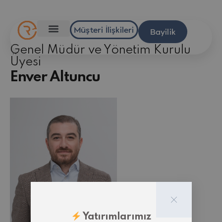
Müşteri İlişkileri
Bayilik
Genel Müdür ve Yönetim Kurulu
Üyesi
Enver Altuncu
Yatırımlarımız